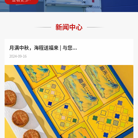
新闻中心
月满中秋，海程送福来 | 与您...
2024-09-16